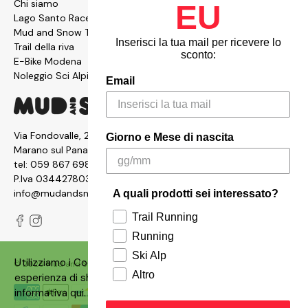
Chi siamo
EU
Lago Santo Race
Mud and Snow Team
Inserisci la tua mail per ricevere lo
Trail della riva
sconto:
E-Bike Modena
Noleggio Sci Alpinismo
Email
Via Fondovalle, 2876, 41054
Giorno e Mese di nascita
Marano sul Panaro MO
tel:
059 867 6987
P.Iva 03442780361
info@mudandsnow.com
A quali prodotti sei interessato?
Trail Running
Running
Ski Alp
Utilizziamo i Cookies sul nostro siti per garantire un'ottima
© 2026
Mud and Snow
.
Made with ❤️ by
Qbrico
Altro
esperienza di shopping. Puoi consultare la nostra
informativa
qui
.