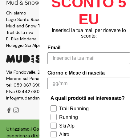
SCONTO 5
Mud & Snow
Chi siamo
EU
Lago Santo Race
Mud and Snow Team
Inserisci la tua mail per ricevere lo
Trail della riva
sconto:
E-Bike Modena
Noleggio Sci Alpinismo
Email
Via Fondovalle, 2876, 41054
Giorno e Mese di nascita
Marano sul Panaro MO
tel:
059 867 6987
P.Iva 03442780361
info@mudandsnow.com
A quali prodotti sei interessato?
Trail Running
Running
Ski Alp
Utilizziamo i Cookies sul nostro siti per garantire un'ottima
© 2026
Mud and Snow
.
Made with ❤️ by
Qbrico
Altro
esperienza di shopping. Puoi consultare la nostra