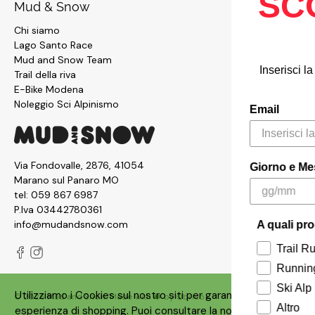
SCONTO
Mud & Snow
Chi siamo
EU
Lago Santo Race
Mud and Snow Team
Inserisci la tua mail per ricev
Trail della riva
sconto:
E-Bike Modena
Noleggio Sci Alpinismo
Email
Via Fondovalle, 2876, 41054
Giorno e Mese di nascita
Marano sul Panaro MO
tel:
059 867 6987
P.Iva 03442780361
info@mudandsnow.com
A quali prodotti sei interes
Trail Running
Running
Ski Alp
Utilizziamo i Cookies sul nostro siti per garantire un'ottima
© 2026
Mud and Snow
.
Made with ❤️ by
Qbrico
Altro
esperienza di shopping. Puoi consultare la nostra