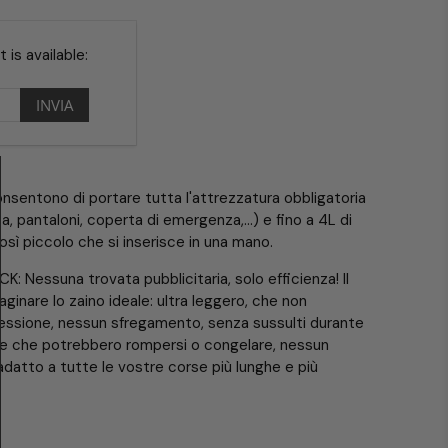
is available:
onsentono di portare tutta l'attrezzatura obbligatoria
ca, pantaloni, coperta di emergenza,...) e fino a 4L di
osì piccolo che si inserisce in una mano.
 Nessuna trovata pubblicitaria, solo efficienza! Il
ginare lo zaino ideale: ultra leggero, che non
ressione, nessun sfregamento, senza sussulti durante
ere che potrebbero rompersi o congelare, nessun
 adatto a tutte le vostre corse più lunghe e più