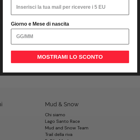
Giorno e Mese di nascita
MOSTRAMI LO SCONTO
i
Mud & Snow
Chi siamo
Lago Santo Race
Mud and Snow Team
Trail della riva