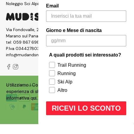
Noleggio Sci Alpinismo
Email
Via Fondovalle, 2876, 41054
Giorno e Mese di nascita
Marano sul Panaro MO
tel:
059 867 6987
P.Iva 03442780361
info@mudandsnow.com
A quali prodotti sei interessato?
Trail Running
Running
Ski Alp
Utilizziamo i Cookies sul nostro siti per garantire un'ottima
© 2026
Mud and Snow
.
Made with ❤️ by
Qbrico
Altro
esperienza di shopping. Puoi consultare la nostra
informativa
qui
.
RICEVI LO SCONTO
OK