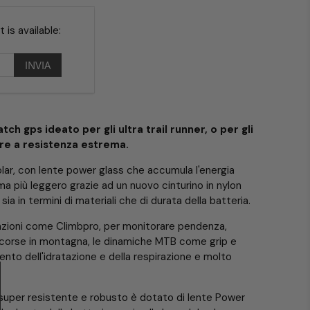
is available:
h gps ideato per gli ultra trail runner, o per gli
are a resistenza estrema.
solar, con lente power glass che accumula l'energia
, ma più leggero grazie ad un nuovo cinturino in nylon
ia in termini di materiali che di durata della batteria.
nzioni come Climbpro, per monitorare pendenza,
le corse in montagna, le dinamiche MTB come grip e
mento dell'idratazione e della respirazione e molto
 super resistente e robusto è dotato di lente Power