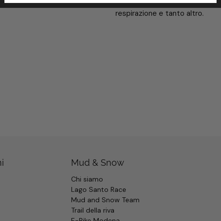
il monitoraggio del sonno si uni
respirazione e tanto altro.
i
Mud & Snow
Chi siamo
Lago Santo Race
Mud and Snow Team
Trail della riva
E-Bike Modena