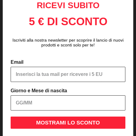
Glass integrata per aumentare la
RICEVI SUBITO
offre uno schermo da 1,4″ alway
possa leggerlo facilmente sem
5 € DI SCONTO
Molto resistente agli agenti atm
con lunetta in titanio rivestito
cinturino ultrafit in nylon con v
Iscriviti alla nostra newsletter per scoprire il lancio di nuovi
prodotti e sconti solo per te!
L'attività Ultrarun integra l'ut
presso i punti di ristoro; la fu
Email
per visualizzare informazioni in
percorso ti proporrà, inclusa pe
Tieni traccia dei dettagli di o
bike. Grazie ai valori di Grit e d
Giorno e Mese di nascita
sentiero che stai affrontando.
Supporto satellitare GPS, GLON
barometrico incluso. Profili spo
ciclismo, escursioni, canottaggi
MOSTRAMI LO SCONTO
Frequenza cardiaca al polso, c