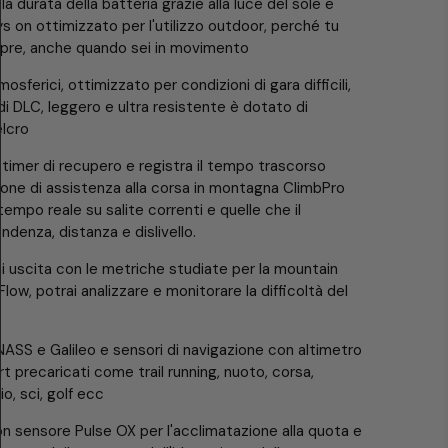
 durata della batteria grazie alla luce del sole e
s on ottimizzato per l'utilizzo outdoor, perché tu
pre, anche quando sei in movimento
osferici, ottimizzato per condizioni di gara difficili,
 di DLC, leggero e ultra resistente è dotato di
elcro
ile timer di recupero e registra il tempo trascorso
nzione di assistenza alla corsa in montagna ClimbPro
 tempo reale su salite correnti e quelle che il
ndenza, distanza e dislivello.
gni uscita con le metriche studiate per la mountain
i Flow, potrai analizzare e monitorare la difficoltà del
ASS e Galileo e sensori di navigazione con altimetro
rt precaricati come trail running, nuoto, corsa,
o, sci, golf ecc
on sensore Pulse OX per l'acclimatazione alla quota e