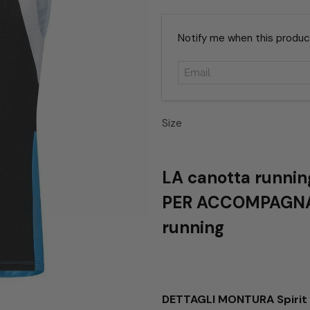
Email
Notify me when this product 
Size
LA canotta runnin
PER ACCOMPAGNART
running
DETTAGLI MONTURA Spirit 