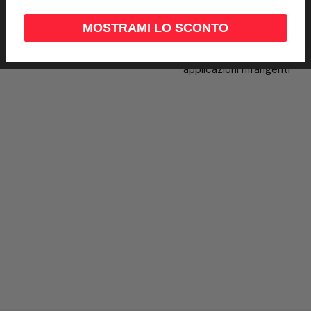
MOSTRAMI LO SCONTO
Per una maggiore visibilit
applicazioni rifrangenti