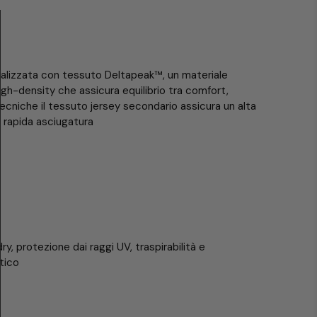
alizzata con tessuto Deltapeak™, un materiale
igh-density che assicura equilibrio tra comfort,
tecniche il tessuto jersey secondario assicura un alta
a rapida asciugatura
y, protezione dai raggi UV, traspirabilità e
tico