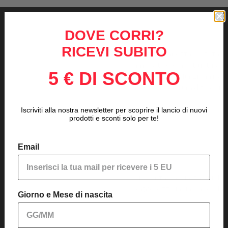
DOVE CORRI?
RICEVI SUBITO
Questa canotta è stata re
innovativo con struttura H
5 € DI SCONTO
leggerezza e funzionalità 
gestione dell'umidità e un
Iscriviti alla nostra newsletter per scoprire il lancio di nuovi
prodotti e sconti solo per te!
Email
Presenta proprietà quick-dr
leggerezza in un capo elas
Giorno e Mese di nascita