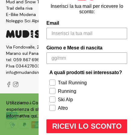
Mud and Snow Team
Inserisci la tua mail per ricevere lo
Trail della riva
sconto:
E-Bike Modena
Noleggio Sci Alpinismo
Email
Via Fondovalle, 2876, 41054
Giorno e Mese di nascita
Marano sul Panaro MO
tel:
059 867 6987
P.Iva 03442780361
info@mudandsnow.com
A quali prodotti sei interessato?
Trail Running
Running
Ski Alp
Utilizziamo i Cookies sul nostro siti per garantire un'ottima
© 2026
Mud and Snow
.
Made with ❤️ by
Qbrico
Altro
esperienza di shopping. Puoi consultare la nostra
informativa
qui
.
RICEVI LO SCONTO
OK