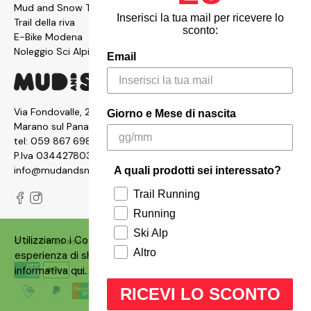
Mud and Snow Team
Inserisci la tua mail per ricevere lo
Trail della riva
sconto:
E-Bike Modena
Noleggio Sci Alpinismo
Email
Via Fondovalle, 2876, 41054
Giorno e Mese di nascita
Marano sul Panaro MO
tel:
059 867 6987
P.Iva 03442780361
info@mudandsnow.com
A quali prodotti sei interessato?
Trail Running
Running
Ski Alp
Utilizziamo i Cookies sul nostro siti per garantire un'ottima
© 2026
Mud and Snow
.
Made with ❤️ by
Qbrico
Altro
esperienza di shopping. Puoi consultare la nostra
informativa
qui
.
RICEVI LO SCONTO
OK