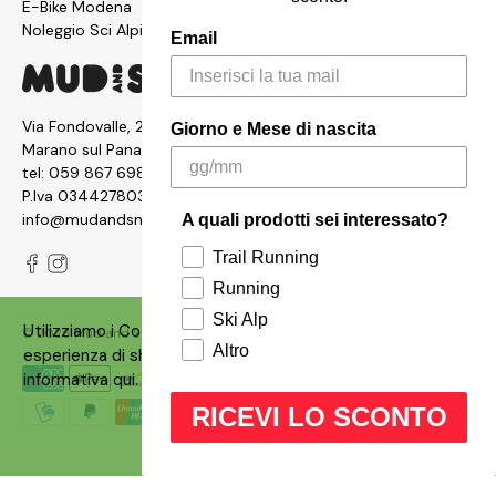
E-Bike Modena
Noleggio Sci Alpinismo
Email
Via Fondovalle, 2876, 41054
Giorno e Mese di nascita
Marano sul Panaro MO
tel:
059 867 6987
P.Iva 03442780361
info@mudandsnow.com
A quali prodotti sei interessato?
Trail Running
Running
Ski Alp
Utilizziamo i Cookies sul nostro siti per garantire un'ottima
© 2026
Mud and Snow
.
Made with ❤️ by
Qbrico
Altro
esperienza di shopping. Puoi consultare la nostra
informativa
qui
.
RICEVI LO SCONTO
OK