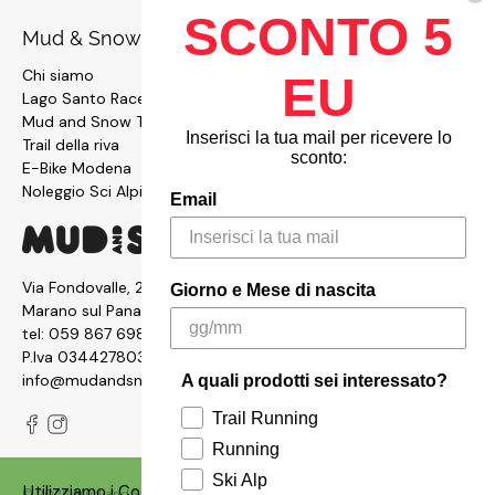
SCONTO 5
Mud & Snow
Chi siamo
EU
Lago Santo Race
Mud and Snow Team
Inserisci la tua mail per ricevere lo
Trail della riva
sconto:
E-Bike Modena
Noleggio Sci Alpinismo
Email
Via Fondovalle, 2876, 41054
Giorno e Mese di nascita
Marano sul Panaro MO
tel:
059 867 6987
P.Iva 03442780361
info@mudandsnow.com
A quali prodotti sei interessato?
Trail Running
Running
Ski Alp
Utilizziamo i Cookies sul nostro siti per garantire un'ottima
© 2026
Mud and Snow
.
Made with ❤️ by
Qbrico