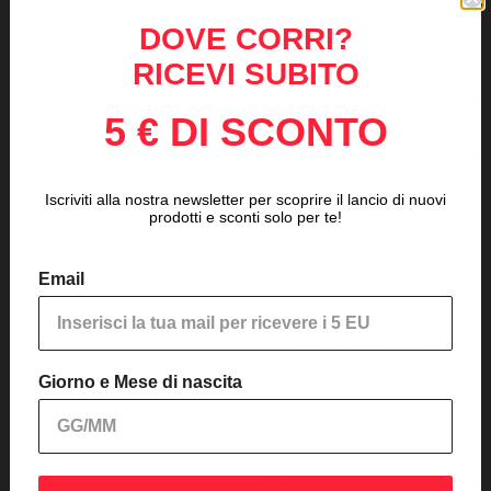
DOVE CORRI?
RICEVI SUBITO
Realizzato in tessuto ultr
l'essenziale calore corpor
5 € DI SCONTO
girocollo è caratterizzato 
trattenimento del calore e 
attività energetiche in amb
Iscriviti alla nostra newsletter per scoprire il lancio di nuovi
prodotti e sconti solo per te!
Email
Le cuciture piatte riducon
sessioni di allenamento più
capo a rimanere a posto es
Giorno e Mese di nascita
Grazie alle fibre Effect by