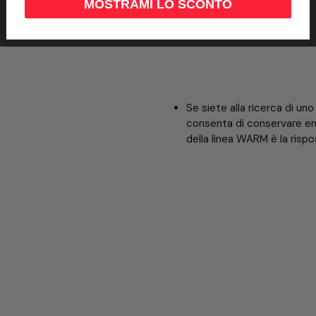
MOSTRAMI LO SCONTO
corporei mantenendovi fresc
massimo
Se siete alla ricerca di un
consenta di conservare ene
della linea WARM è la rispo