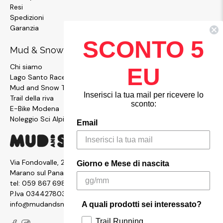
Resi
Spedizioni
Garanzia
SCONTO 5
Mud & Snow
Chi siamo
EU
Lago Santo Race
Mud and Snow Team
Inserisci la tua mail per ricevere lo
Trail della riva
sconto:
E-Bike Modena
Noleggio Sci Alpinismo
Email
Via Fondovalle, 2876, 41054
Giorno e Mese di nascita
Marano sul Panaro MO
tel:
059 867 6987
P.Iva 03442780361
info@mudandsnow.com
A quali prodotti sei interessato?
Trail Running