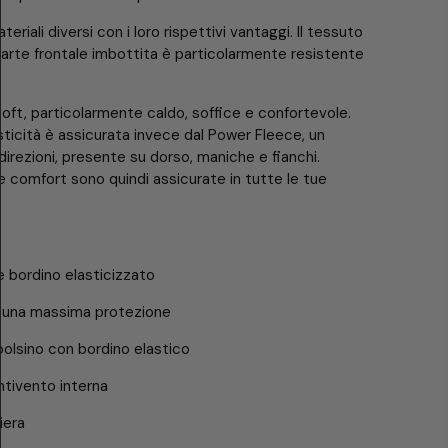
iali diversi con i loro rispettivi vantaggi. Il tessuto
parte frontale imbottita è particolarmente resistente
ft, particolarmente caldo, soffice e confortevole.
asticità è assicurata invece dal Power Fleece, un
direzioni, presente su dorso, maniche e fianchi.
 comfort sono quindi assicurate in tutte le tue
e bordino elasticizzato
r una massima protezione
olsino con bordino elastico
ntivento interna
iera