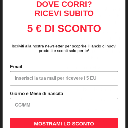
DOVE CORRI?
Questa giacca combina due mater
RICEVI SUBITO
esterno in Micro ripstop della 
alle abrasioni e agli strappi.
5 € DI SCONTO
Il padding è Thermore Thermoso
Eccellente traspirabilità ed el
tessuto estensibile in quattro 
Iscriviti alla nostra newsletter per scoprire il lancio di nuovi
prodotti e sconti solo per te!
Massima libertà di movimento e
attività outdoor.
Email
Caratteristiche
:
• Cappuccio fisso con inserto 
• Collo alto ed ergonomico pe
Giorno e Mese di nascita
• Maniche ergonomiche e con p
• Cerniera frontale con patta a
• Due tasche esterne con cern
MOSTRAMI LO SCONTO