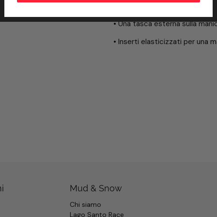
• Una tasca interna con cernie
• Una tasca esterna sulla manic
• Inserti elasticizzati per una
i
Mud & Snow
Chi siamo
Lago Santo Race