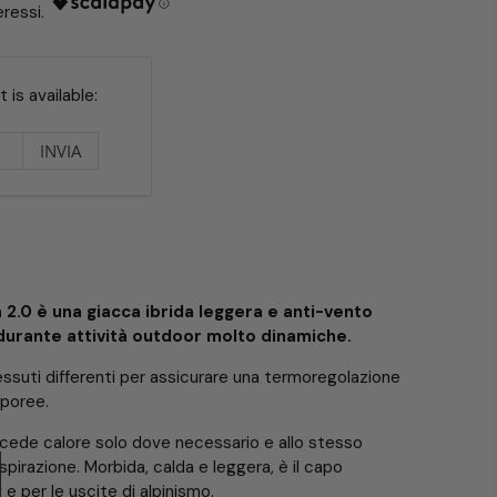
is available:
2.0 è una giacca ibrida leggera e anti-vento
durante attività outdoor molto dinamiche.
essuti differenti per assicurare una termoregolazione
rporee.
ede calore solo dove necessario e allo stesso
irazione. Morbida, calda e leggera, è il capo
 e per le uscite di alpinismo.