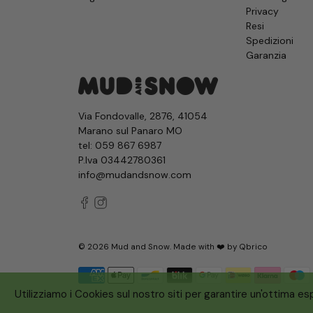
Privacy
Resi
Spedizioni
Garanzia
Via Fondovalle, 2876, 41054
Marano sul Panaro MO
tel:
059 867 6987
P.Iva 03442780361
info@mudandsnow.com
© 2026
Mud and Snow
.
Made with ❤️ by
Qbrico
Utilizziamo i Cookies sul nostro siti per garantire un'ottima e