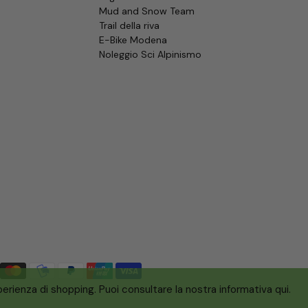
Mud and Snow Team
Trail della riva
E-Bike Modena
Noleggio Sci Alpinismo
sperienza di shopping. Puoi consultare la nostra informativa
qui
.