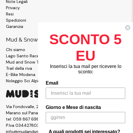
Note Legali
Privacy
Resi
Spedizioni
Garanzia
SCONTO 5
Mud & Snow
Chi siamo
EU
Lago Santo Race
Mud and Snow Team
Inserisci la tua mail per ricevere lo
Trail della riva
sconto:
E-Bike Modena
Noleggio Sci Alpinismo
Email
Via Fondovalle, 2876, 41054
Giorno e Mese di nascita
Marano sul Panaro MO
tel:
059 867 6987
P.Iva 03442780361
info@mudandsnow.com
A quali prodotti sei interessato?