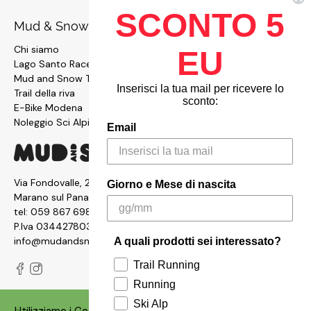
SCONTO 5
Mud & Snow
Chi siamo
EU
Lago Santo Race
Mud and Snow Team
Inserisci la tua mail per ricevere lo
Trail della riva
sconto:
E-Bike Modena
Noleggio Sci Alpinismo
Email
Via Fondovalle, 2876, 41054
Giorno e Mese di nascita
Marano sul Panaro MO
tel:
059 867 6987
P.Iva 03442780361
info@mudandsnow.com
A quali prodotti sei interessato?
Trail Running
Running
Ski Alp