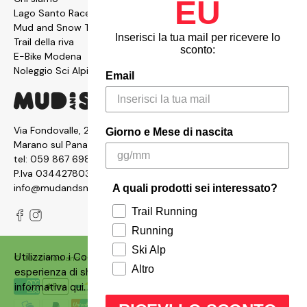
EU
Lago Santo Race
Mud and Snow Team
Inserisci la tua mail per ricevere lo
Trail della riva
sconto:
E-Bike Modena
Noleggio Sci Alpinismo
Email
Via Fondovalle, 2876, 41054
Giorno e Mese di nascita
Marano sul Panaro MO
tel:
059 867 6987
P.Iva 03442780361
info@mudandsnow.com
A quali prodotti sei interessato?
Trail Running
Running
Ski Alp
Utilizziamo i Cookies sul nostro siti per garantire un'ottima
© 2026
Mud and Snow
.
Made with ❤️ by
Qbrico
Altro
esperienza di shopping. Puoi consultare la nostra
informativa
qui
.