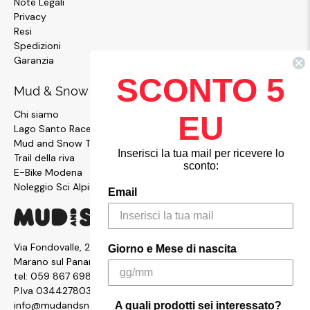
Note Legali
Privacy
Resi
Spedizioni
Garanzia
SCONTO 5
Mud & Snow
Chi siamo
EU
Lago Santo Race
Mud and Snow Team
Inserisci la tua mail per ricevere lo
Trail della riva
sconto:
E-Bike Modena
Noleggio Sci Alpinismo
Email
Via Fondovalle, 2876, 41054
Giorno e Mese di nascita
Marano sul Panaro MO
tel:
059 867 6987
P.Iva 03442780361
info@mudandsnow.com
A quali prodotti sei interessato?