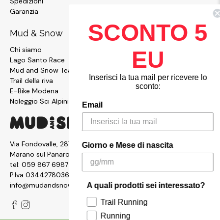
Spedizioni
Garanzia
SCONTO 5
Mud & Snow
Chi siamo
EU
Lago Santo Race
Mud and Snow Team
Inserisci la tua mail per ricevere lo
Trail della riva
sconto:
E-Bike Modena
Noleggio Sci Alpinismo
Email
Via Fondovalle, 2876, 41054
Giorno e Mese di nascita
Marano sul Panaro MO
tel:
059 867 6987
P.Iva 03442780361
info@mudandsnow.com
A quali prodotti sei interessato?
Trail Running
Running