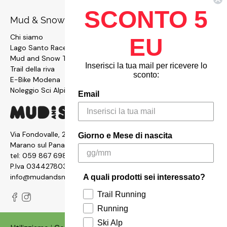
SCONTO 5
Mud & Snow
Chi siamo
EU
Lago Santo Race
Mud and Snow Team
Inserisci la tua mail per ricevere lo
Trail della riva
sconto:
E-Bike Modena
Noleggio Sci Alpinismo
Email
Via Fondovalle, 2876, 41054
Giorno e Mese di nascita
Marano sul Panaro MO
tel:
059 867 6987
P.Iva 03442780361
info@mudandsnow.com
A quali prodotti sei interessato?
Trail Running
Running
Ski Alp