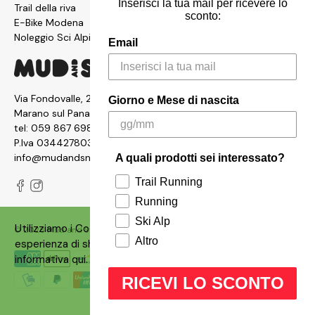
Inserisci la tua mail per ricevere lo
Trail della riva
sconto:
E-Bike Modena
Noleggio Sci Alpinismo
Email
Via Fondovalle, 2876, 41054
Giorno e Mese di nascita
Marano sul Panaro MO
tel:
059 867 6987
P.Iva 03442780361
info@mudandsnow.com
A quali prodotti sei interessato?
Trail Running
Running
Ski Alp
Utilizziamo i Cookies sul nostro siti per garantire un'ottima
© 2026
Mud and Snow
.
Made with ❤️ by
Qbrico
Altro
esperienza di shopping. Puoi consultare la nostra
informativa
qui
.
RICEVI LO SCONTO
OK