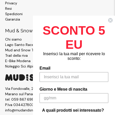
Privacy
Resi
Spedizioni
Garanzia
SCONTO 5
Mud & Snow
Chi siamo
EU
Lago Santo Race
Mud and Snow Team
Inserisci la tua mail per ricevere lo
Trail della riva
sconto:
E-Bike Modena
Noleggio Sci Alpinismo
Email
Via Fondovalle, 2876, 41054
Giorno e Mese di nascita
Marano sul Panaro MO
tel:
059 867 6987
P.Iva 03442780361
info@mudandsnow.com
A quali prodotti sei interessato?